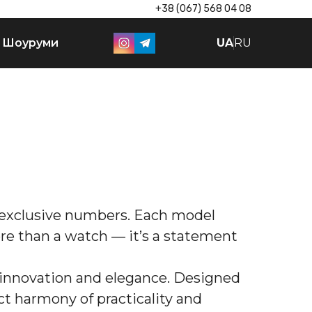
+38 (067) 568 04 08
Шоуруми
UA
RU
 exclusive numbers. Each model 
re than a watch — it’s a statement 
innovation and elegance. Designed 
 harmony of practicality and 