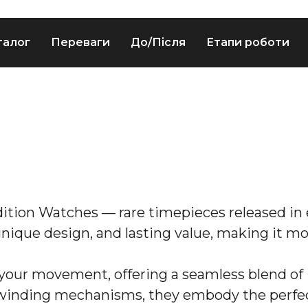
талог
Переваги
До/Після
Етапи роботи
Edition Watches — rare timepieces released in
unique design, and lasting value, making it mo
our movement, offering a seamless blend of 
-winding mechanisms, they embody the perfect