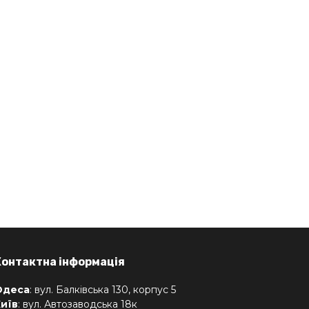
Контактна інформація
Одеса
: вул. Балківська 130, корпус 5
иїв
: вул. Автозаводська 18к