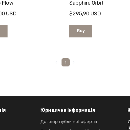
s Flow
Sapphire Orbit
00 USD
$295,90 USD
Buy
1
ція
Юридична інформація
Договір публічної оферти
К